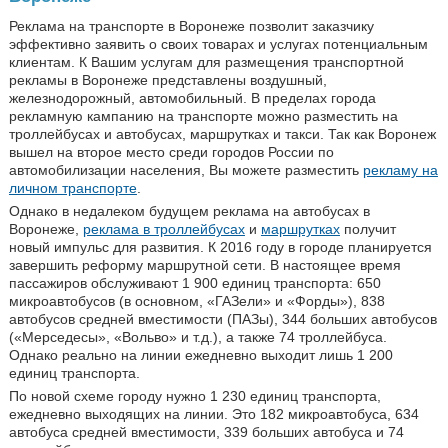
Реклама на транспорте в Воронеже позволит заказчику
эффективно заявить о своих товарах и услугах потенциальным
клиентам. К Вашим услугам для размещения транспортной
рекламы в Воронеже представлены воздушный,
железнодорожный, автомобильный. В пределах города
рекламную кампанию на транспорте можно разместить на
троллейбусах и автобусах, маршрутках и такси. Так как Воронеж
вышел на второе место среди городов России по
автомобилизации населения, Вы можете разместить
рекламу на
личном транспорте
.
Однако в недалеком будущем реклама на автобусах в
Воронеже,
реклама в троллейбусах
и
маршрутках
получит
новый импульс для развития. К 2016 году в городе планируется
завершить реформу маршрутной сети. В настоящее время
пассажиров обслуживают 1 900 единиц транспорта: 650
микроавтобусов (в основном, «ГАЗели» и «Форды»), 838
автобусов средней вместимости (ПАЗы), 344 больших автобусов
(«Мерседесы», «Вольво» и т.д.), а также 74 троллейбуса.
Однако реально на линии ежедневно выходит лишь 1 200
единиц транспорта.
По новой схеме городу нужно 1 230 единиц транспорта,
ежедневно выходящих на линии. Это 182 микроавтобуса, 634
автобуса средней вместимости, 339 больших автобуса и 74