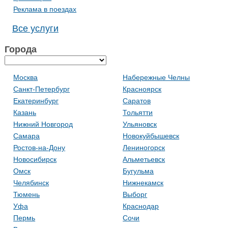
Реклама в поездах
Все услуги
Города
Москва
Набережные Челны
Санкт-Петербург
Красноярск
Екатеринбург
Саратов
Казань
Тольятти
Нижний Новгород
Ульяновск
Самара
Новокуйбышевск
Ростов-на-Дону
Лениногорск
Новосибирск
Альметьевск
Омск
Бугульма
Челябинск
Нижнекамск
Тюмень
Выборг
Уфа
Краснодар
Пермь
Сочи